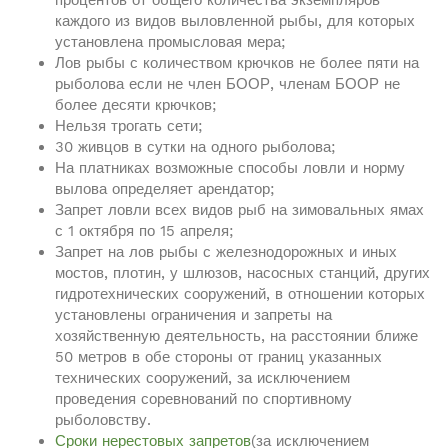
процентов от общего количества экземпляров
каждого из видов выловленной рыбы, для которых
установлена промысловая мера;
Лов рыбы с количеством крючков не более пяти на
рыболова если не член БООР, членам БООР не
более десяти крючков;
Нельзя трогать сети;
30 живцов в сутки на одного рыболова;
На платниках возможные способы ловли и норму
вылова определяет арендатор;
Запрет ловли всех видов рыб на зимовальных ямах
с 1 октября по 15 апреля;
Запрет на лов рыбы с железнодорожных и иных
мостов, плотин, у шлюзов, насосных станций, других
гидротехнических сооружений, в отношении которых
установлены ограничения и запреты на
хозяйственную деятельность, на расстоянии ближе
50 метров в обе стороны от границ указанных
технических сооружений, за исключением
проведения соревнований по спортивному
рыболовству.
Сроки нерестовых запретов
(за исключением