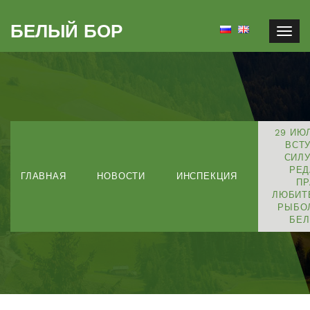
БЕЛЫЙ БОР
Togg
navig
29 ИЮЛ
ВСТ
СИЛУ
РЕД
ГЛАВНАЯ
НОВОСТИ
ИНСПЕКЦИЯ
ПР
ЛЮБИТ
РЫБО
БЕЛ