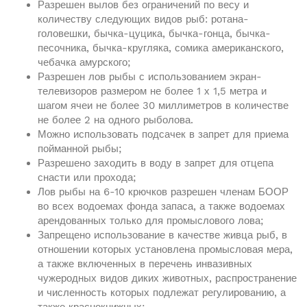
Разрешен вылов без ограничений по весу и
количеству следующих видов рыб: ротана-
головешки, бычка-цуцика, бычка-гонца, бычка-
песочника, бычка-кругляка, сомика американского,
чебачка амурского;
Разрешен лов рыбы с использованием экран-
телевизоров размером не более 1 х 1,5 метра и
шагом ячеи не более 30 миллиметров в количестве
не более 2 на одного рыболова.
Можно использовать подсачек в запрет для приема
пойманной рыбы;
Разрешено заходить в воду в запрет для отцепа
снасти или прохода;
Лов рыбы на 6-10 крючков разрешен членам БООР
во всех водоемах фонда запаса, а также водоемах
арендованных только для промыслового лова;
Запрещено использование в качестве живца рыб, в
отношении которых установлена промысловая мера,
а также включенных в перечень инвазивных
чужеродных видов диких животных, распространение
и численность которых подлежат регулированию, а