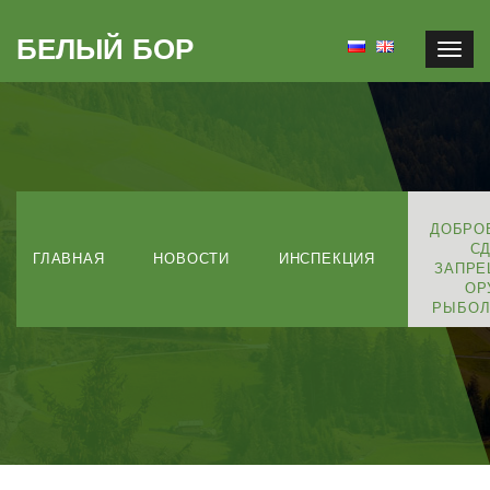
БЕЛЫЙ БОР
Togg
navig
ДОБРО
С
ГЛАВНАЯ
НОВОСТИ
ИНСПЕКЦИЯ
ЗАПР
ОР
РЫБОЛ