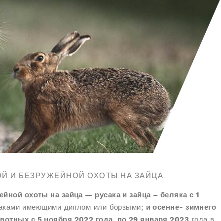
Й И БЕЗРУЖЕЙНОЙ ОХОТЫ НА ЗАЙЦА
йной охоты на зайца — русака и зайца – беляка с 1
баками имеющими диплом или борзыми;
и осенне- зимнего
вотных с 5 ноября 2022 года по 29 января 2023
года в