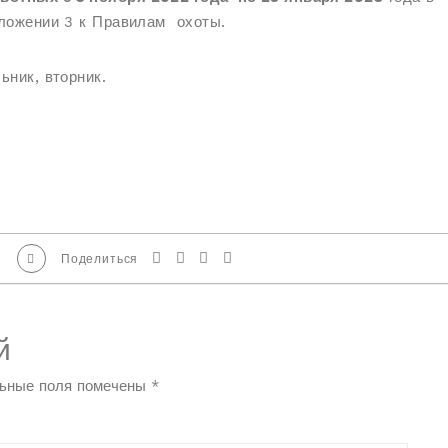
иложении 3 к Правилам охоты.
ьник, вторник.
Поделиться
й
ьные поля помечены
*