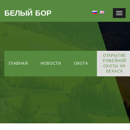
БЕЛЫЙ БОР
Togg
navig
ОТКРЫТИЕ
РУЖЕЙНОЙ
ГЛАВНАЯ
НОВОСТИ
ОХОТА
ОХОТЫ НА
БЕКАСА