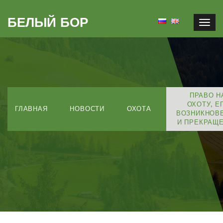
БЕЛЫЙ БОР
Togg
navig
ПРАВО Н
ОХОТУ, Е
ГЛАВНАЯ
НОВОСТИ
ОХОТА
ВОЗНИКНОВ
И ПРЕКРАЩ