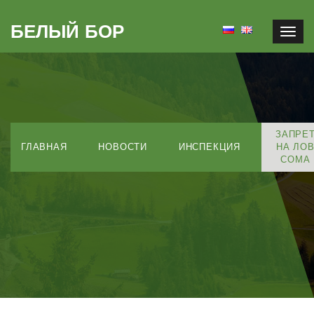
БЕЛЫЙ БОР
Togg
navig
ЗАПРЕ
ГЛАВНАЯ
НОВОСТИ
ИНСПЕКЦИЯ
НА ЛО
СОМА