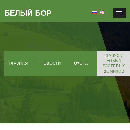
БЕЛЫЙ БОР
Togg
navig
ЗАПУСК
НОВЫХ
ГЛАВНАЯ
НОВОСТИ
ОХОТА
ГОСТЕВЫХ
ДОМИКОВ