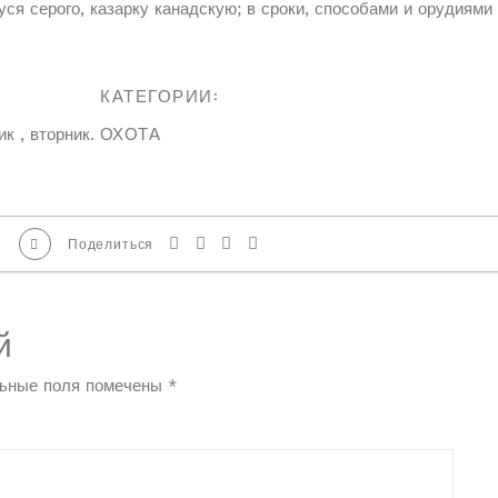
гуся серого, казарку канадскую; в сроки, способами и орудиями
КАТЕГОРИИ:
к , вторник.
ОХОТА
Поделиться
й
ьные поля помечены
*