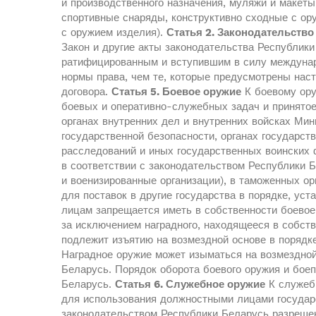
и производственного назначения, муляжи и макет
спортивные снаряды, конструктивно сходные с ор
с оружием изделия).
Статья 2. Законодательство
Закон и другие акты законодательства Республик
ратифицированным и вступившим в силу междуна
нормы права, чем те, которые предусмотрены нас
договора.
Статья 5. Боевое оружие
К боевому ору
боевых и оперативно-служебных задач и принято
органах внутренних дел и внутренних войсках Мин
государственной безопасности, органах государст
расследований и иных государственных воинских 
в соответствии с законодательством Республики 
и военизированные организации), в таможенных орг
для поставок в другие государства в порядке, ус
лицам запрещается иметь в собственности боевое 
за исключением наградного, находящееся в собств
подлежит изъятию на возмездной основе в порядк
Наградное оружие может изыматься на возмездной
Беларусь. Порядок оборота боевого оружия и бое
Беларусь.
Статья 6. Служебное оружие
К служебн
для использования должностными лицами государ
законодательством Республики Беларусь разрешен