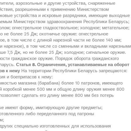
лители, аэрозольные и другие устройства, снаряженные
йствия, разрешенными к применению Министерством
оковые устройства и искровые разрядники, имеющие выходные
аемым Министерством здравоохранения Республики Беларусь;
олом; огнестрельное гладкоствольное; холодное; метательное;
о не более 25 Дж; охотничье оружие: огнестрельное
ое, в том числе с длиной нарезной части не более 140 мм;
 и нарезное), в том числе со сменными и вкладными нарезными
ше 7,5 Дж, но не более 25 Дж; холодное; сигнальное оружие.
ости гражданское оружие. Порядок оборота гражданского
ларусь.
Статья 8. Ограничения, устанавливаемые на оборот
ов к нему
На территории Республики Беларусь запрещаются:
ия и боеприпасов к нему:
мкостью магазина (барабана) более 10 патронов, имеющего
ой коробкой менее 500 мм и общую длину оружия менее 800
позволяет сделать его длину менее 800 мм без потерь
рые имеют форму, имитирующую другие предметы;
готовленного либо переделанного под патроны
м;
и других специально изготовленных для использования