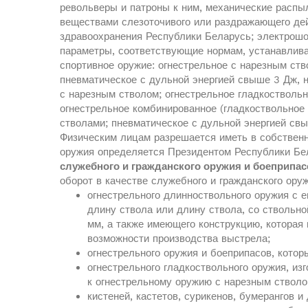
револьверы и патроны к ним, механические распы
веществами слезоточивого или раздражающего де
здравоохранения Республики Беларусь; электрош
параметры, соответствующие нормам, устанавлив
спортивное оружие: огнестрельное с нарезным ств
пневматическое с дульной энергией свыше 3 Дж, н
с нарезным стволом; огнестрельное гладкоствольн
огнестрельное комбинированное (гладкоствольное
стволами; пневматическое с дульной энергией свы
Физическим лицам разрешается иметь в собственн
оружия определяется Президентом Республики Бе
служебного и гражданского оружия и боеприпас
оборот в качестве служебного и гражданского оруж
огнестрельного длинноствольного оружия с е
длину ствола или длину ствола, со ствольн
мм, а также имеющего конструкцию, которая 
возможности производства выстрела;
огнестрельного оружия и боеприпасов, кото
огнестрельного гладкоствольного оружия, из
к огнестрельному оружию с нарезным стволо
кистеней, кастетов, сурикенов, бумерангов 