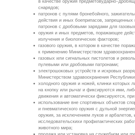
в качестве оружия предметовударно-дробяще
снарядов;
патронов с пулями бронебойного, зажигатель
действия и иных боеприпасов, запрещенных
патронов с дробовыми зарядами для газовых
оружия и иных предметов, поражающее дейст
излучения и биологических факторов;
газового оружия, в котором в качестве пор
к применению Министерством здравоохранен
газовых или сигнальных пистолетов и револь
пулевыми или дробовыми патронами;
электрошоковых устройств и искровых разр
Министерством здравоохранения Республики
холодного оружия и ножей, клинки которых л
на кнопку или рычаг и фиксируются ими, либ
движения и автоматически фиксируются, при
использование вне спортивных объектов спо
и пневматического оружия с дульной энергие
оружия, за исключением луков и арбалетов,
исследовательскихи профилактических рабо
животного мира;
продажа или установка на служебном или г