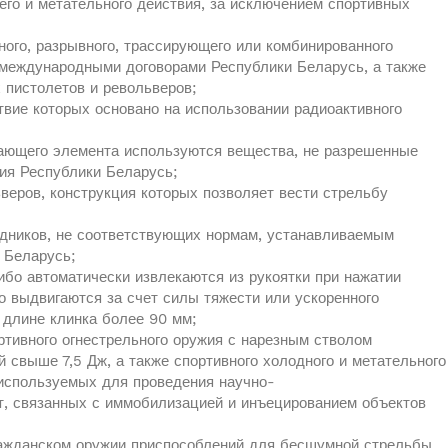
го и метательного действия, за исключением спортивных
ного, разрывного, трассирующего или комбинированного
 международными договорами Республики Беларусь, а также
 пистолетов и револьверов;
вие которых основано на использовании радиоактивного
ажающего элемента используются вещества, не разрешенные
ия Республики Беларусь;
веров, конструкция которых позволяет вести стрельбу
ядников, не соответствующих нормам, устанавливаемым
 Беларусь;
ибо автоматически извлекаются из рукоятки при нажатии
о выдвигаются за счет силы тяжести или ускоренного
 длине клинка более 90 мм;
ртивного огнестрельного оружия с нарезным стволом
й свыше 7,5 Дж, а также спортивного холодного и метательного
 используемых для проведения научно-
т, связанных с иммобилизацией и инъецированием объектов
ражданском оружии приспособлений для бесшумной стрельбы