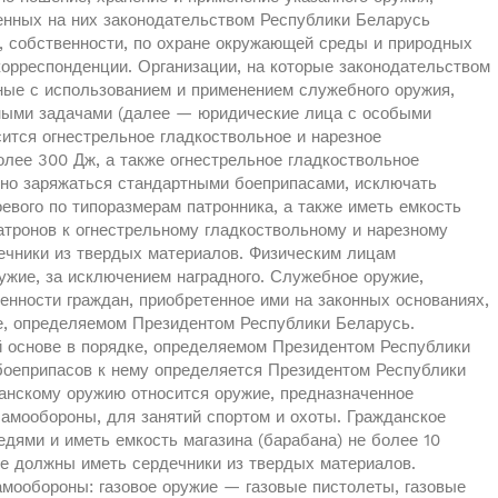
енных на них законодательством Республики Беларусь
н, собственности, по охране окружающей среды и природных
корреспонденции. Организации, на которые законодательством
ные с использованием и применением служебного оружия,
ными задачами (далее — юридические лица с особыми
ится огнестрельное гладкоствольное и нарезное
олее 300 Дж, а также огнестрельное гладкоствольное
но заряжаться стандартными боеприпасами, исключать
евого по типоразмерам патронника, а также иметь емкость
патронов к огнестрельному гладкоствольному и нарезному
ечники из твердых материалов. Физическим лицам
ужие, за исключением наградного. Служебное оружие,
енности граждан, приобретенное ими на законных основаниях,
е, определяемом Президентом Республики Беларусь.
 основе в порядке, определяемом Президентом Республики
боеприпасов к нему определяется Президентом Республики
анскому оружию относится оружие, предназначенное
амообороны, для занятий спортом и охоты. Гражданское
дями и иметь емкость магазина (барабана) не более 10
не должны иметь сердечники из твердых материалов.
амообороны: газовое оружие — газовые пистолеты, газовые