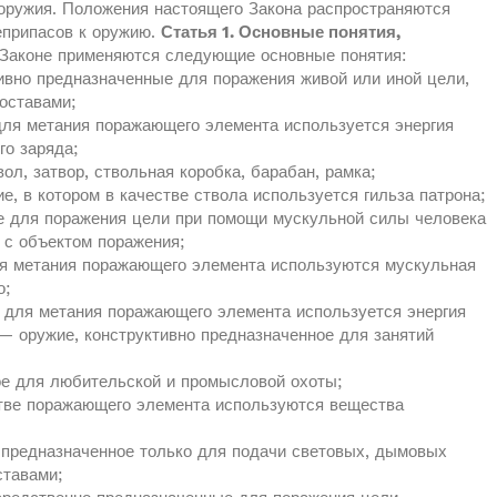
оружия. Положения настоящего Закона распространяются
еприпасов к оружию.
Статья 1. Основные понятия,
Законе применяются следующие основные понятия:
ивно предназначенные для поражения живой или иной цели,
оставами;
для метания поражающего элемента используется энергия
го заряда;
ол, затвор, ствольная коробка, барабан, рамка;
, в котором в качестве ствола используется гильза патрона;
е для поражения цели при помощи мускульной силы человека
 с объектом поражения;
ля метания поражающего элемента используются мускульная
о;
 для метания поражающего элемента используется энергия
 — оружие, конструктивно предназначенное для занятий
ое для любительской и промысловой охоты;
стве поражающего элемента используются вещества
 предназначенное только для подачи световых, дымовых
ставами;