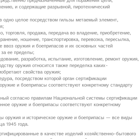
средственно предназначенные для поражения цели,
жению, и содержащие разрывной, пиротехнический
в одно целое посредством гильзы метаемый элемент,
я;
, торговля, продажа, передача во владение, приобретение,
хранение, ношение, транспортировка, перевозка, пересылка,
же ввоз оружия и боеприпасов и их основных частей
 за ее пределы;
ование, разработка, испытание, изготовление, ремонт оружия,
одству оружия относится также переделка каких-
иобретают свойства оружия;
дура, посредством которой орган сертификации
 оружие и боеприпасы соответствуют конкретному стандарту
нный согласно правилам Национальной системы сертификации
нное оружие и боеприпасы соответствуют конкретному
ды оружия и историческое оружие и боеприпасы — все виды
ца 1945 года.
ертифицированные в качестве изделий хозяйственно-бытового