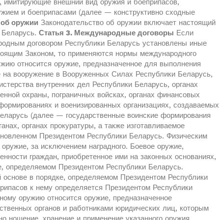
ы, имитирующие внешний вид оружия и боеприпасов,
ужием и боеприпасами (далее — конструктивно сходные
 об оружии
Законодательство об оружии включает настоящий
и Беларусь.
Статья 3. Международные договоры
Если
родным договором Республики Беларусь установлены иные
тоящим Законом, то применяются нормы международного
жию относится оружие, предназначенное для выполнения
е на вооружение в Вооруженных Силах Республики Беларусь,
истерства внутренних дел Республики Беларусь, органах
венной охраны, пограничных войсках, органах финансовых
формированиях и военизированных организациях, создаваемых
Беларусь (далее — государственные воинские формирования
анах, органах прокуратуры, а также изготавливаемое
тановленном Президентом Республики Беларусь. Физическим
оружие, за исключением наградного. Боевое оружие,
енности граждан, приобретенное ими на законных основаниях,
е, определяемом Президентом Республики Беларусь.
 основе в порядке, определяемом Президентом Республики
припасов к нему определяется Президентом Республики
ому оружию относится оружие, предназначенное
ственных органов и работниками юридических лиц, которым
о ношение, хранение и применение указанного оружия,