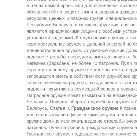
в целях самообороны или для исполнения возлож
обязанностей по защите жизни и здоровья гражда
ресурсов, ценных и опасных грузов, специальной 
Республики Беларусь возложены функции, связан
являются юридическими лицами с особыми устав
уставными задачами). К служебному оружию относ
короткоствольное оружие с дульной энергией не б
длинноствольное оружие. Служебное оружие долж
ведение стрельбы очередями, иметь отличия от бо
магазина (барабана) не более 10 патронов. Пули 
короткоствольному оружию не должны иметь серд
запрещается иметь в собственности служебное ор
за исключением наградного, находящееся в собств
подлежит изъятию на возмездной основе в порядк
Наградное оружие может изыматься на возмездной
Беларусь. Порядок оборота служебного оружия и 
Беларусь.
Статья 7. Гражданское оружие
К гражд
для использования физическими лицами в целях с
оружие должно исключать ведение стрельбы очере
патронов. Пули патронов к гражданскому оружию 
Гражданское оружие подразделяется на: оружие с